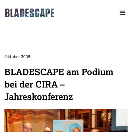
Skip to content
Drone powered Industrial Solutions – Ihr Partner für das
gesamte Leistungsspektrum der unbemannten Luftfahrt.
Oktober 2025
BLADESCAPE am Podium
bei der CIRA –
Jahreskonferenz