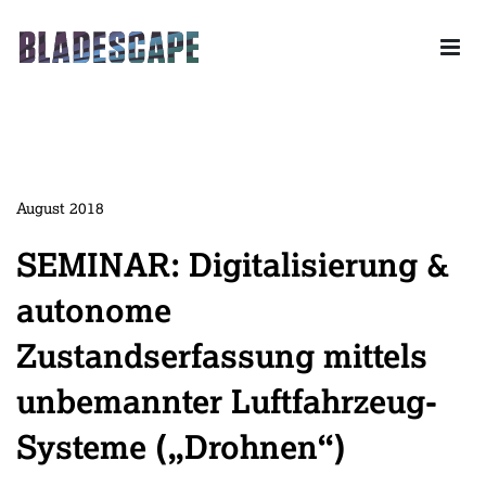
Skip to content
Drone powered Industrial Solutions – Ihr Partner für das
gesamte Leistungsspektrum der unbemannten Luftfahrt.
August 2018
SEMINAR: Digitalisierung &
autonome
Zustandserfassung mittels
unbemannter Luftfahrzeug-
Systeme („Drohnen“)