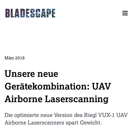
Skip to content
Drone powered Industrial Solutions – Ihr Partner für das
gesamte Leistungsspektrum der unbemannten Luftfahrt.
März 2018
Unsere neue
Gerätekombination: UAV
Airborne Laserscanning
Die optimierte neue Version des Riegl VUX-1 UAV
Airborne Laserscanners spart Gewicht.